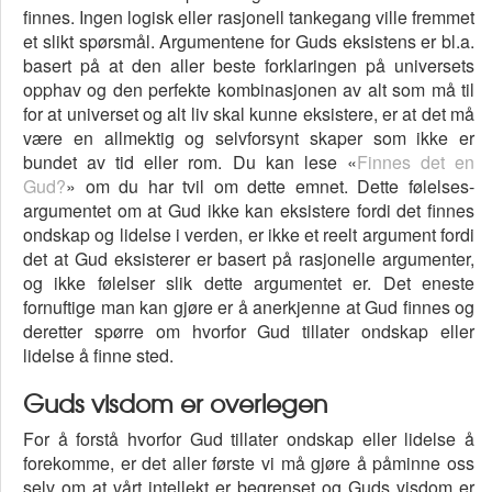
finnes. Ingen logisk eller rasjonell tankegang ville fremmet
et slikt spørsmål. Argumentene for Guds eksistens er bl.a.
basert på at den aller beste forklaringen på universets
opphav og den perfekte kombinasjonen av alt som må til
for at universet og alt liv skal kunne eksistere, er at det må
være en allmektig og selvforsynt skaper som ikke er
bundet av tid eller rom. Du kan lese «
Finnes det en
Gud?
» om du har tvil om dette emnet. Dette følelses-
argumentet om at Gud ikke kan eksistere fordi det finnes
ondskap og lidelse i verden, er ikke et reelt argument fordi
det at Gud eksisterer er basert på rasjonelle argumenter,
og ikke følelser slik dette argumentet er. Det eneste
fornuftige man kan gjøre er å anerkjenne at Gud finnes og
deretter spørre om hvorfor Gud tillater ondskap eller
lidelse å finne sted.
Guds visdom er overlegen
For å forstå hvorfor Gud tillater ondskap eller lidelse å
forekomme, er det aller første vi må gjøre å påminne oss
selv om at vårt intellekt er begrenset og Guds visdom er