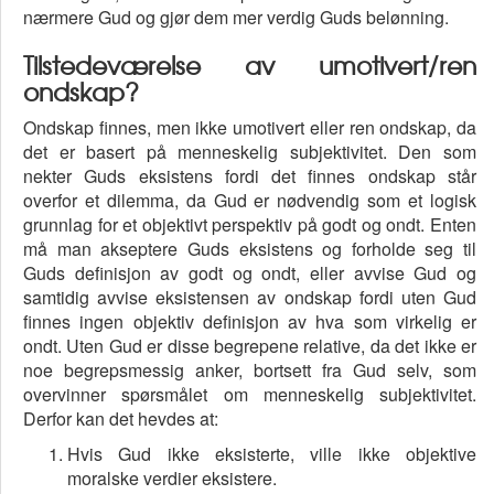
nærmere Gud og gjør dem mer verdig Guds belønning.
Tilstedeværelse av umotivert/ren
ondskap?
Ondskap finnes, men ikke umotivert eller ren ondskap, da
det er basert på menneskelig subjektivitet. Den som
nekter Guds eksistens fordi det finnes ondskap står
overfor et dilemma, da Gud er nødvendig som et logisk
grunnlag for et objektivt perspektiv på godt og ondt. Enten
må man akseptere Guds eksistens og forholde seg til
Guds definisjon av godt og ondt, eller avvise Gud og
samtidig avvise eksistensen av ondskap fordi uten Gud
finnes ingen objektiv definisjon av hva som virkelig er
ondt. Uten Gud er disse begrepene relative, da det ikke er
noe begrepsmessig anker, bortsett fra Gud selv, som
overvinner spørsmålet om menneskelig subjektivitet.
Derfor kan det hevdes at:
Hvis Gud ikke eksisterte, ville ikke objektive
moralske verdier eksistere.