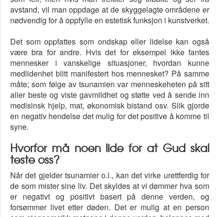
avstand, vil man oppdage at de skyggelagte områdene er
nødvendig for å oppfylle en estetisk funksjon i kunstverket.
Det som oppfattes som ondskap eller lidelse kan også
være bra for andre. Hvis det for eksempel ikke fantes
mennesker i vanskelige situasjoner, hvordan kunne
medlidenhet blitt manifestert hos mennesket? På samme
måte; som følge av tsunamien var menneskeheten på sitt
aller beste og viste gavmildhet og støtte ved å sende inn
medisinsk hjelp, mat, økonomisk bistand osv. Slik gjorde
en negativ hendelse det mulig for det positive å komme til
syne.
Hvorfor må noen lide for at Gud skal
teste oss?
Når det gjelder tsunamier o.l., kan det virke urettferdig for
de som mister sine liv. Det skyldes at vi dømmer hva som
er negativt og positivt basert på denne verden, og
forsømmer livet etter døden. Det er mulig at en person