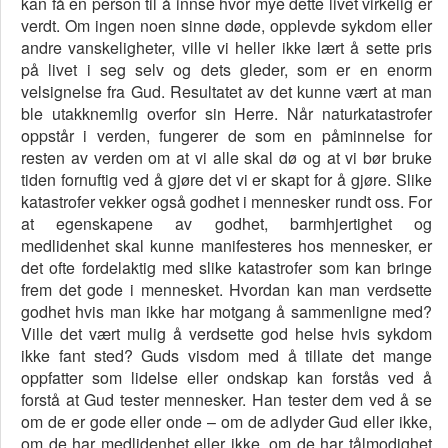
kan få en person til å innse hvor mye dette livet virkelig er
verdt. Om ingen noen sinne døde, opplevde sykdom eller
andre vanskeligheter, ville vi heller ikke lært å sette pris
på livet i seg selv og dets gleder, som er en enorm
velsignelse fra Gud. Resultatet av det kunne vært at man
ble utakknemlig overfor sin Herre. Når naturkatastrofer
oppstår i verden, fungerer de som en påminnelse for
resten av verden om at vi alle skal dø og at vi bør bruke
tiden fornuftig ved å gjøre det vi er skapt for å gjøre. Slike
katastrofer vekker også godhet i mennesker rundt oss. For
at egenskapene av godhet, barmhjertighet og
medlidenhet skal kunne manifesteres hos mennesker, er
det ofte fordelaktig med slike katastrofer som kan bringe
frem det gode i mennesket. Hvordan kan man verdsette
godhet hvis man ikke har motgang å sammenligne med?
Ville det vært mulig å verdsette god helse hvis sykdom
ikke fant sted? Guds visdom med å tillate det mange
oppfatter som lidelse eller ondskap kan forstås ved å
forstå at Gud tester mennesker. Han tester dem ved å se
om de er gode eller onde – om de adlyder Gud eller ikke,
om de har medlidenhet eller ikke, om de har tålmodighet