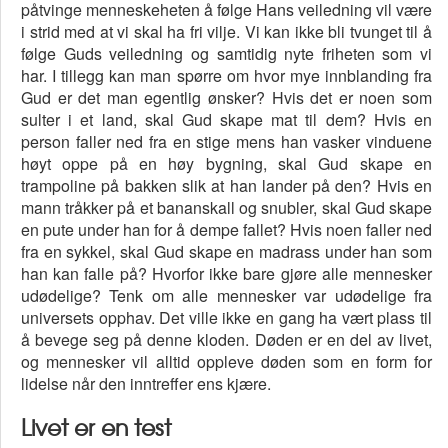
påtvinge menneskeheten å følge Hans veiledning vil være
i strid med at vi skal ha fri vilje. Vi kan ikke bli tvunget til å
følge Guds veiledning og samtidig nyte friheten som vi
har. I tillegg kan man spørre om hvor mye innblanding fra
Gud er det man egentlig ønsker? Hvis det er noen som
sulter i et land, skal Gud skape mat til dem? Hvis en
person faller ned fra en stige mens han vasker vinduene
høyt oppe på en høy bygning, skal Gud skape en
trampoline på bakken slik at han lander på den? Hvis en
mann tråkker på et bananskall og snubler, skal Gud skape
en pute under han for å dempe fallet? Hvis noen faller ned
fra en sykkel, skal Gud skape en madrass under han som
han kan falle på? Hvorfor ikke bare gjøre alle mennesker
udødelige? Tenk om alle mennesker var udødelige fra
universets opphav. Det ville ikke en gang ha vært plass til
å bevege seg på denne kloden. Døden er en del av livet,
og mennesker vil alltid oppleve døden som en form for
lidelse når den inntreffer ens kjære.
Livet er en test