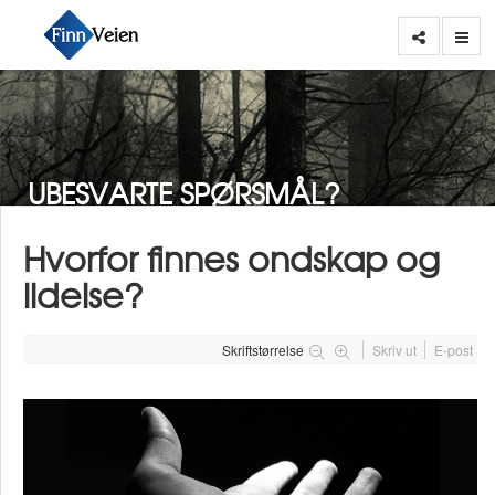
UBESVARTE SPØRSMÅL?
Hvorfor finnes ondskap og
lidelse?
Skriftstørrelse
Skriv ut
E-post