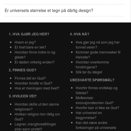
Er universets størrelse et tegn på dårlig design?
1. HVA GJØR JEG HER?
4. HVA NÅ?
Hvem er jeg?
Hva gjør jeg nå som jeg har
Er livet bare en lek?
funnet veien?
Hvordan finne indre ro og
Kommer gode mennesker til
glede?
Helvete?
Er døden virkelig enden?
Hvordan overkomme
hindringene?
2. FINNES GUD?
Slik tar du steget
Finnes det en Gud?
UBESVARTE SPØRSMÅL?
Hvordan forstår vi Gud?
Hvorfor finnes ondskap og
Hva er meningen med livet?
lidelse?
3. HVILKEN VEI?
Motbeviser
evolusjonsteorien Gud?
Hvordan skille ut den sanne
Hvorfor kan vi ikke se Gud?
religionen?
Har universet en
Hvilken religion tror riktig om
begynnelse?
Gud?
Kan det være andre
Løgner, vrangforestillinger
forklaringer på universets
eller sann profet?