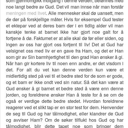
som gjennomgikk motgang i denne verden, belønnes med
noe langt bedre av Gud. Det vil man innse når man forstår
meningen med livet
. Alle mennesker skal dø uansett, men
de dør på forskjellige måter. Hvis for eksempel Gud tester
et ektepar ved at deres barn dør i en tidlig alder vil man
kanskje tenke at barnet ikke har gjort noe galt for å
fortjene å dø. Faktumet er at alle skal dø før eller siden, og
ingen av oss har gjort oss fortjent til liv! Det at Gud har
velsignet oss med liv er en gave fra Ham, og det er Han
som gir av Sin barmhjertighet til den grad Han ønsker å gi.
Når han gir kortere liv til noen enn andre, er det visdom i
det. For alt du vet kan denne verden kun være et
midlertidig sted på vei til et bedre sted for de som er gode,
og et barn er ikke ondt ved sin natur. Så det kan være at
Gud ønsker å gi barnet et bedre sted å være enn denne
jorden, og foreldrene ønsker Han å teste for å se om de
også er verdige dette bedre stedet. Hvordan foreldrene
reagerer ved et slikt tap er en stor test for dem. Henvender
de seg til Gud og har tålmodighet, eller klandrer de Gud
og avviser Ham? Om de søker tilflukt hos Gud og har
tålmodighet, blir dette tapet noe som bringer dem