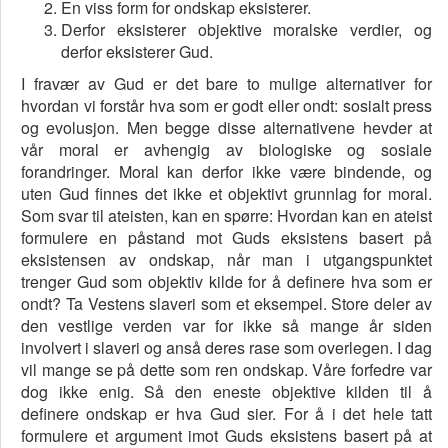
En viss form for ondskap eksisterer.
Derfor eksisterer objektive moralske verdier, og
derfor eksisterer Gud.
I fravær av Gud er det bare to mulige alternativer for
hvordan vi forstår hva som er godt eller ondt: sosialt press
og evolusjon. Men begge disse alternativene hevder at
vår moral er avhengig av biologiske og sosiale
forandringer. Moral kan derfor ikke være bindende, og
uten Gud finnes det ikke et objektivt grunnlag for moral.
Som svar til ateisten, kan en spørre: Hvordan kan en ateist
formulere en påstand mot Guds eksistens basert på
eksistensen av ondskap, når man i utgangspunktet
trenger Gud som objektiv kilde for å definere hva som er
ondt? Ta Vestens slaveri som et eksempel. Store deler av
den vestlige verden var for ikke så mange år siden
involvert i slaveri og anså deres rase som overlegen. I dag
vil mange se på dette som ren ondskap. Våre forfedre var
dog ikke enig. Så den eneste objektive kilden til å
definere ondskap er hva Gud sier. For å i det hele tatt
formulere et argument imot Guds eksistens basert på at