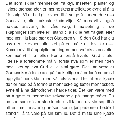
Det som skiller mennesket fra dyr, insekter, planter og
livløse gjenstander, er menneskets intellekt og evne til å ta
frie valg. Vi er blitt gitt evnen til å velge å underordne oss
Guds vilje, eller forkaste Guds vilje. Således vil vi også
holdes ansvarlig for våre valg, i motsetning til de
skapninger som ikke er i stand til å skille rett fra galt, eller
med instinkt bare gjør det Skaperen vil. Siden Gud har gitt
oss denne evnen blir livet på en måte en test for oss:
Kommer vi til å oppfylle meningen med vår eksistens eller
kommer vi til å feile? For å forstå hvorfor Gud tillater
lidelse å forekomme må vi forstå hva som er meningen
med livet og hva Gud vil vi skal gjøre. Det kan være at
Gud ønsker å teste oss på forskjellige måter for å se om vi
oppfyller hensikten med vår eksistens. Det at ens kjære
dør, er med på å forme et menneske og tester menneskets
evne til å ha tålmodighet i harde tider. Det kan være med
på å gjøre et menneske selvstendig på mange måter. En
person som mister sine foreldre vil kunne utvikle seg til å
bli en mer ansvarlig person som gjør personen bedre i
stand til å ta vare på sin familie. Det å miste sine kjære