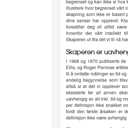
begrenset og kan ikke si hva 
illustrere hvor begrenset vårt i
skapning som ikke er basert p
dine sanser har opplevd. Kla
forestiller deg vil alltid væ
Innenfor det vårt intellekt 
Skaperen ut ifra det vi til nå ha
Skaperen er uavheng
I 1968 og 1970 publiserte de
Ellis, og Roger Penrose artikler
til å omfatte målinger av tid og
endelig begynnelse som tilsva
altså si at det vi opplever 
eksisterte før all annen ek
uavhengig av alt inkl. tid og 
per definisjon ikke snakket om
fordi den første årsaken er d
definisjon ikke være avhengig