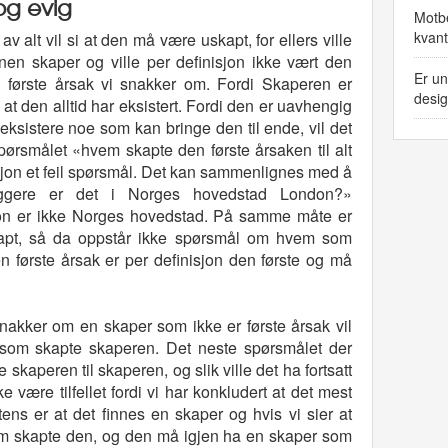
og evig
Motbe
kvan
 alt vil si at den må være uskapt, for ellers ville
n skaper og ville per definisjon ikke vært den
Er un
n første årsak vi snakker om. Fordi Skaperen er
desi
at den alltid har eksistert. Fordi den er uavhengig
eksistere noe som kan bringe den til ende, vil det
 Spørsmålet «hvem skapte den første årsaken til alt
sjon et feil spørsmål. Det kan sammenlignes med å
ggere er det i Norges hovedstad London?»
ndon er ikke Norges hovedstad. På samme måte er
kapt, så da oppstår ikke spørsmål om hvem som
n første årsak er per definisjon den første og må
nakker om en skaper som ikke er første årsak vil
om skapte skaperen. Det neste spørsmålet der
skaperen til skaperen, og slik ville det ha fortsatt
e være tilfellet fordi vi har konkludert at det mest
tens er at det finnes en skaper og hvis vi sier at
m skapte den, og den må igjen ha en skaper som