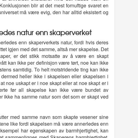
onklusjonen blir at det mest fornuftige svaret en
niverset må være evig, den har alltid eksistert og
edes natur enn skaperverket
rledes enn skaperverkets natur, fordi hvis deres
sittet igjen med det samme, altså mer skapelse. Det
aper, er det stikk motsatte av å være en skapt
ått kan ikke per definisjon være tørt, noe kan ikke
istens samtidig. To helt motstridende ting kan ikke
dermed heller ikke i skapelsen eller skapelsen i
at noe uskapt er i noe skapt eller at noe skapt er i
rte før all skapelse kan ikke være bundet av
er ikke ha samme natur som det som er skapt ved
butter med samme navn som skapte vesener sine
ibuttene like fordi skapelsen må være annerledes enn
ksempel har egenskapen av barmhjertighet, kan
het sammenlignes med Skaperens barmhjertighet.