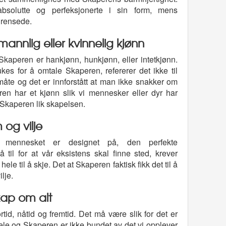
bsolutte og perfeksjonerte i sin form, mens
grensede.
annlig eller kvinnelig kjønn
 Skaperen er hankjønn, hunkjønn, eller intetkjønn.
es for å omtale Skaperen, refererer det ikke til
måte og det er innforstått at man ikke snakker om
en har et kjønn slik vi mennesker eller dyr har
e Skaperen lik skapelsen.
og vilje
 mennesket er designet på, den perfekte
til for at vår eksistens skal finne sted, krever
ele til å skje. Det at Skaperen faktisk fikk det til å
lje.
kap om alt
id, nåtid og fremtid. Det må være slik for det er
le og Skaperen er ikke bundet av det vi opplever