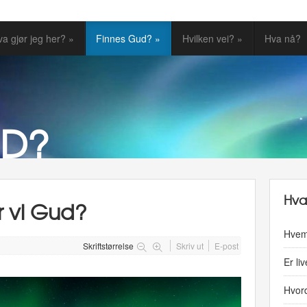
a gjør jeg her? »
Finnes Gud? »
Hvilken vei? »
Hva nå?
UD?
Hva
r vi Gud?
Hvem
Skriftstørrelse
Skriv ut
E-post
Er li
Hvord