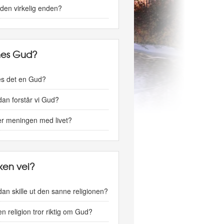
den virkelig enden?
nes Gud?
es det en Gud?
an forstår vi Gud?
er meningen med livet?
lken vei?
an skille ut den sanne religionen?
en religion tror riktig om Gud?