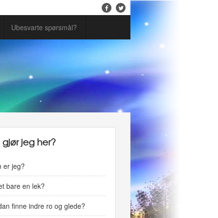
Ubesvarte spørsmål?
 gjør jeg her?
 er jeg?
vet bare en lek?
an finne indre ro og glede?