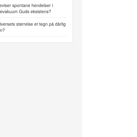
viser spontane hendelser i
tevakuum Guds eksistens?
iversets størrelse et tegn på dårlig
gn?