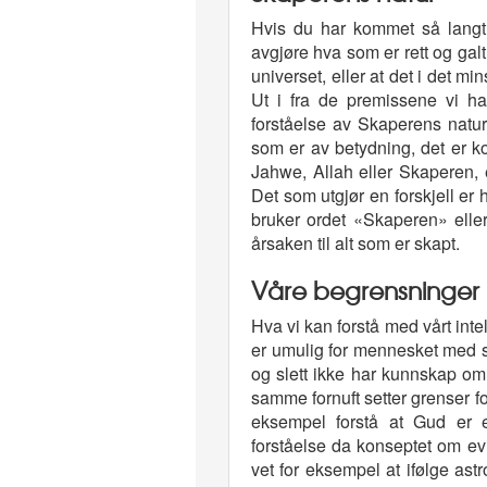
Hvis du har kommet så langt 
avgjøre hva som er rett og gal
universet, eller at det i det mi
Ut i fra de premissene vi ha
forståelse av Skaperens natur
som er av betydning, det er k
Jahwe, Allah eller Skaperen, e
Det som utgjør en forskjell er h
bruker ordet «Skaperen» elle
årsaken til alt som er skapt.
Våre begrensninger
Hva vi kan forstå med vårt int
er umulig for mennesket med sitt
og slett ikke har kunnskap om
samme fornuft setter grenser fo
eksempel forstå at Gud er 
forståelse da konseptet om e
vet for eksempel at ifølge astr