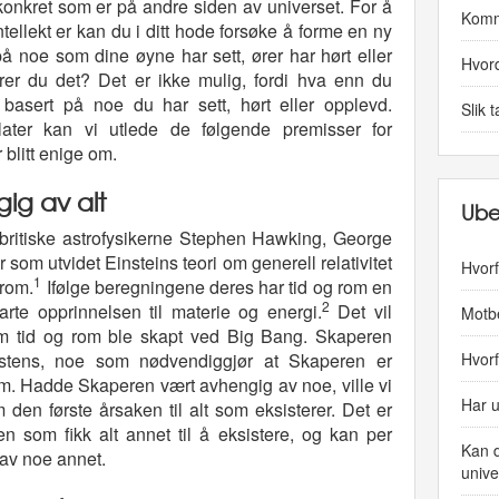
konkret som er på andre siden av universet. For å
Komm
ntellekt er kan du i ditt hode forsøke å forme en ny
å noe som dine øyne har sett, ører har hørt eller
Hvor
rer du det? Det er ikke mulig, fordi hva enn du
re basert på noe du har sett, hørt eller opplevd.
Slik 
tillater kan vi utlede de følgende premisser for
r blitt enige om.
ig av alt
Ube
 britiske astrofysikerne Stephen Hawking, George
 som utvidet Einsteins teori om generell relativitet
Hvorf
1
 rom.
Ifølge beregningene deres har tid og rom en
2
rte opprinnelsen til materie og energi.
Det vil
Motbe
som tid og rom ble skapt ved Big Bang. Skaperen
Hvorf
sistens, noe som nødvendiggjør at Skaperen er
rom. Hadde Skaperen vært avhengig av noe, ville vi
Har u
 den første årsaken til alt som eksisterer. Det er
en som fikk alt annet til å eksistere, og kan per
Kan d
 av noe annet.
unive