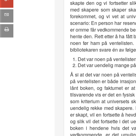
skapte den og vi fortsetter sl
med skapere som skaper skape
forekommet, og vi vet at univ
scenario: En person har reserver
er omme får vedkommende besk
hente den. Rett etter å ha fått
noen før ham på ventelisten.
bibliotekaren svare én av følge
Det var noen på ventelisten
Det var uendelig mange på 
Å si at det var noen på ventel
på ventelisten er både irrasjo
lånt boken, og faktumet er a
tilsvarende vis er det en fysis
som kriterium at universets s
uendelig rekke med skapere. F
er skapt, vil en fortsette å he
og slik vil det fortsette i de
boken i hendene hvis det var
vedkommende, er det umulig 