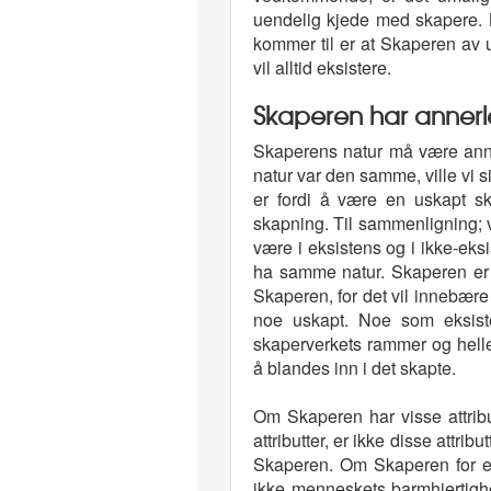
uendelig kjede med skapere. K
kommer til er at Skaperen av u
vil alltid eksistere.
Skaperen har annerl
Skaperens natur må være anne
natur var den samme, ville vi 
er fordi å være en uskapt sk
skapning. Til sammenligning; v
være i eksistens og i ikke-eks
ha samme natur. Skaperen er 
Skaperen, for det vil innebære 
noe uskapt. Noe som eksiste
skaperverkets rammer og hell
å blandes inn i det skapte.
Om Skaperen har visse attri
attributter, er ikke disse attr
Skaperen. Om Skaperen for e
ikke menneskets barmhjertig