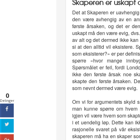
Skaperen er uskapt 
Det at Skaperen er uavhengig av
den være avhengig av en anne
første årsaken, og det er de
uskapt må den være evig, dvs. 
av alt og det dermed ikke kan 
si at den alltid vil eksistere.
som eksisterer?» er per defini
spørre «hvor mange innby
Spørsmålet er feil, fordi Lo
ikke den første årsak noe s
skapte den første årsaken. De
som nevnt dermed være evig.
0
Delinger
Om vi for argumentets skyld s
man kunne spørre om hvem s
igjen vil være hvem som skapte 
i et uendelig løp. Dette kan ikk
rasjonelle svaret på vår eksis
skaperen må ha en skaper so