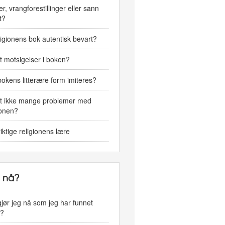
r, vrangforestillinger eller sann
t?
ligionens bok autentisk bevart?
t motsigelser i boken?
okens litterære form imiteres?
et ikke mange problemer med
ionen?
iktige religionens lære
 nå?
jør jeg nå som jeg har funnet
n?