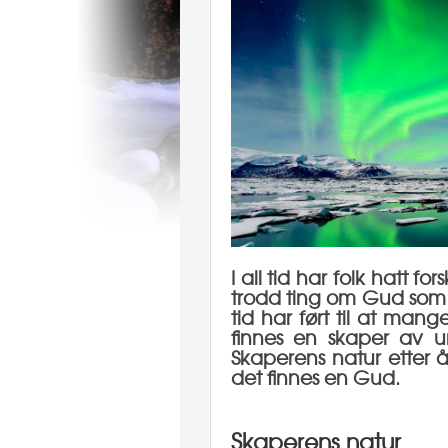
I all tid har folk hatt 
trodd ting om Gud som s
tid har ført til at mang
finnes en skaper av un
Skaperens natur etter 
det finnes en Gud.
Skaperens natur