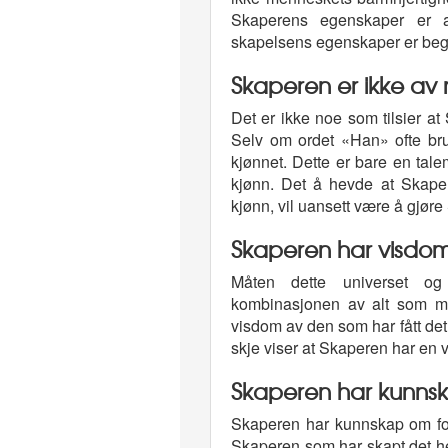
Skaperens egenskaper er a
skapelsens egenskaper er be
Skaperen er ikke av m
Det er ikke noe som tilsier at
Selv om ordet «Han» ofte bruk
kjønnet. Dette er bare en tale
kjønn. Det å hevde at Skaper
kjønn, vil uansett være å gjør
Skaperen har visdom 
Måten dette universet og
kombinasjonen av alt som må 
visdom av den som har fått det h
skje viser at Skaperen har en vi
Skaperen har kunns
Skaperen har kunnskap om fort
Skaperen som har skapt det he