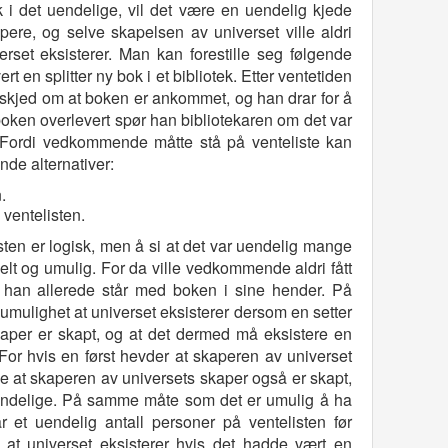
ik i det uendelige, vil det være en uendelig kjede
re, og selve skapelsen av universet ville aldri
erset eksisterer. Man kan forestille seg følgende
t en splitter ny bok i et bibliotek. Etter ventetiden
jed om at boken er ankommet, og han drar for å
 boken overlevert spør han bibliotekaren om det var
 Fordi vedkommende måtte stå på venteliste kan
nde alternativer:
.
ventelisten.
isten er logisk, men å si at det var uendelig mange
nelt og umulig. For da ville vedkommende aldri fått
t han allerede står med boken i sine hender. På
k umulighet at universet eksisterer dersom en setter
kaper er skapt, og at det dermed må eksistere en
or hvis en først hevder at skaperen av universet
vde at skaperen av universets skaper også er skapt,
t uendelige. På samme måte som det er umulig å ha
 et uendelig antall personer på ventelisten før
at universet eksisterer hvis det hadde vært en