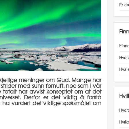
Er dø
Fin
Finn
Hvord
Hva 
forskjellige meninger om Gud. Mange har
trider med sunn fornuft, noe som i vår
e totalt har avvist konseptet om at det
Hvi
iverset. Derfor er det viktig å forstå
å ha vurdert det viktige spørsmålet om
Hvord
Hvilk