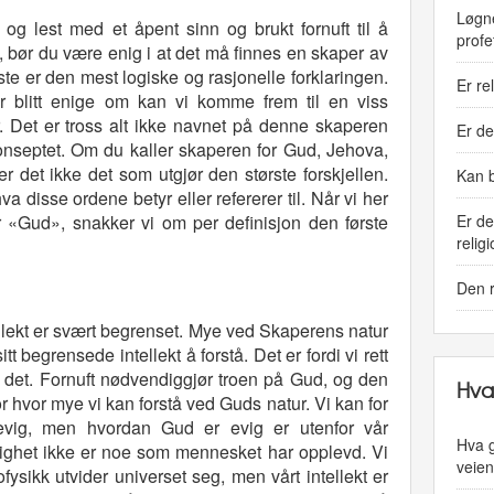
Løgne
og lest med et åpent sinn og brukt fornuft til å
profe
t, bør du være enig i at det må finnes en skaper av
nste er den mest logiske og rasjonelle forklaringen.
Er re
r blitt enige om kan vi komme frem til en viss
. Det er tross alt ikke navnet på denne skaperen
Er de
onseptet. Om du kaller skaperen for Gud, Jehova,
r det ikke det som utgjør den største forskjellen.
Kan b
va disse ordene betyr eller refererer til. Når vi her
Er d
r «Gud», snakker vi om per definisjon den første
relig
Den r
ellekt er svært begrenset. Mye ved Skaperens natur
 begrensede intellekt å forstå. Det er fordi vi rett
 det. Fornuft nødvendiggjør troen på Gud, og den
Hva
r hvor mye vi kan forstå ved Guds natur. Vi kan for
evig, men hvordan Gud er evig er utenfor vår
Hva g
vighet ikke er noe som mennesket har opplevd. Vi
veie
ofysikk utvider universet seg, men vårt intellekt er